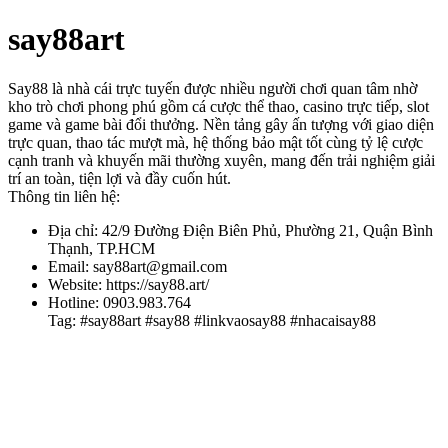
say88art
Say88 là nhà cái trực tuyến được nhiều người chơi quan tâm nhờ
kho trò chơi phong phú gồm cá cược thể thao, casino trực tiếp, slot
game và game bài đổi thưởng. Nền tảng gây ấn tượng với giao diện
trực quan, thao tác mượt mà, hệ thống bảo mật tốt cùng tỷ lệ cược
cạnh tranh và khuyến mãi thường xuyên, mang đến trải nghiệm giải
trí an toàn, tiện lợi và đầy cuốn hút.
Thông tin liên hệ:
Địa chỉ: 42/9 Đường Điện Biên Phủ, Phường 21, Quận Bình
Thạnh, TP.HCM
Email: say88art@gmail.com
Website: https://say88.art/
Hotline: 0903.983.764
Tag: #say88art #say88 #linkvaosay88 #nhacaisay88